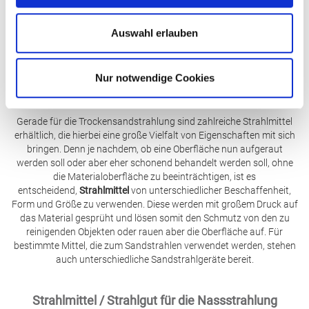
zum Aufrauen eignet. Die
Strahlmittel
sind in Säcken zu mehreren
Kilogramm erhältlich, wodurch man sie auch einfach lagern kann
Auswahl erlauben
und auch auf Vorrat bestellen kann, wenn man einen größeren
Bedarf hat.
Nur notwendige Cookies
Strahlmittel / Strahlgut für die Trockensandstrahlung
Gerade für die Trockensandstrahlung sind zahlreiche Strahlmittel
erhältlich, die hierbei eine große Vielfalt von Eigenschaften mit sich
bringen. Denn je nachdem, ob eine Oberfläche nun aufgeraut
werden soll oder aber eher schonend behandelt werden soll, ohne
die Materialoberfläche zu beeinträchtigen, ist es
entscheidend,
Strahlmittel
von unterschiedlicher Beschaffenheit,
Form und Größe zu verwenden. Diese werden mit großem Druck auf
das Material gesprüht und lösen somit den Schmutz von den zu
reinigenden Objekten oder rauen aber die Oberfläche auf. Für
bestimmte Mittel, die zum Sandstrahlen verwendet werden, stehen
auch unterschiedliche Sandstrahlgeräte bereit.
Strahlmittel / Strahlgut für die Nassstrahlung