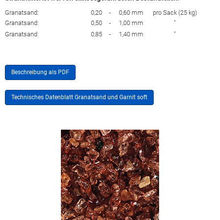
Granatsand:
0,20
-
0,60 mm
pro Sack (25 kg)
Granatsand:
0,50
-
1,00 mm
"
Granatsand:
0,85
-
1,40 mm
"
Beschreibung als PDF
Technisches Datenblatt Granatsand und Garnit soft